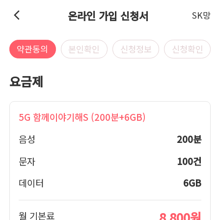
온라인 가입 신청서
SK망
약관동의
본인확인
신청정보
신청확인
요금제
5G 함께이야기해S (200분+6GB)
음성
200분
문자
100건
데이터
6GB
8,800
원
월 기본료